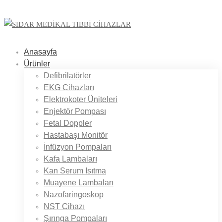
Anasayfa
Ürünler
Defibrilatörler
EKG Cihazları
Elektrokoter Üniteleri
Enjektör Pompası
Fetal Doppler
Hastabaşı Monitör
İnfüzyon Pompaları
Kafa Lambaları
Kan Serum Isıtma
Muayene Lambaları
Nazofaringoskop
NST Cihazı
Şırınga Pompaları