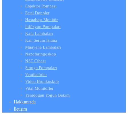
Enjektör Pompası
Fetal Doppler
Hastabaşı Monitör
İnfüzyon Pompaları
Kafa Lambaları
Kan Serum Isıtma
Muayene Lambaları
Nazofaringoskop
NST Cihazı
Şırınga Pompaları
Ventilatörler
Video Bronkoskop
Vital Monitörler
Yenidoğan Yoğun Bakım
Hakkımızda
İletişim