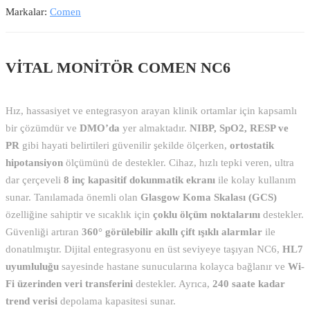
Markalar:
Comen
VİTAL MONİTÖR COMEN NC6
Hız, hassasiyet ve entegrasyon arayan klinik ortamlar için kapsamlı
bir çözümdür ve
DMO’da
yer almaktadır.
NIBP, SpO2, RESP ve
PR
gibi hayati belirtileri güvenilir şekilde ölçerken,
ortostatik
hipotansiyon
ölçümünü de destekler. Cihaz, hızlı tepki veren, ultra
dar çerçeveli
8 inç kapasitif dokunmatik ekranı
ile kolay kullanım
sunar. Tanılamada önemli olan
Glasgow Koma Skalası (GCS)
özelliğine sahiptir ve sıcaklık için
çoklu ölçüm noktalarını
destekler.
Güvenliği artıran
360° görülebilir akıllı çift ışıklı alarmlar
ile
donatılmıştır. Dijital entegrasyonu en üst seviyeye taşıyan NC6,
HL7
uyumluluğu
sayesinde hastane sunucularına kolayca bağlanır ve
Wi-
Fi üzerinden veri transferini
destekler. Ayrıca,
240 saate kadar
trend verisi
depolama kapasitesi sunar.