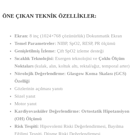
ÖNE ÇIKAN TEKNİK ÖZELLIKLER:
Ekran:
8 inç (1024×768 çözünürlük) Dokunmatik Ekran
Temel Parametreler:
NIBP, SpO2, RESP, PR ölçümü
Genişletilmiş İzleme:
Çift SpO2 izleme desteği
Sıcaklık Teknolojisi:
Exergen teknolojisi ve
Çoklu Ölçüm
Noktaları
(kulak, alın, koltuk altı, rektal/ağız, temporal arter)
Nörolojik Değerlendirme:
Glasgow Koma Skalası (GCS)
Özelliği
Gözlerinin açılması yanıtı
Sözel yanıt
Motor yanıt
Kardiyovasküler Değerlendirme:
Ortostatik Hipotansiyon
(OH) Ölçümü
Risk Tespiti:
Hipovolemi Riski Değerlendirmesi, Bayılma
Eğilimi Tespiti, Düşme Riski Değerlendirmesi