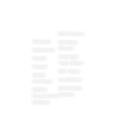
SIDAR
Site
Kategoriler
Bize
TIBBİ
Haritası
Ulaşın!
CİHAZLAR
EKG Cihazları
Anasayfa
Hastabaşı
Teklif, arıza
Tıbbi
Monitör
Hakkımızda
bildirimi veya
teknoloji
Yenidoğan
Ürünler
bakım
satış, servis
Yoğun Bakım
randevusu için
İletiişim
ve güvence
NST Cihazı
bize ulaşın.”
Gizlilik
altında.
Ventilatörler
Polititikası
Elektrokoter
KVKK &
Üniteleri
Kişisel Veriler
Politikası