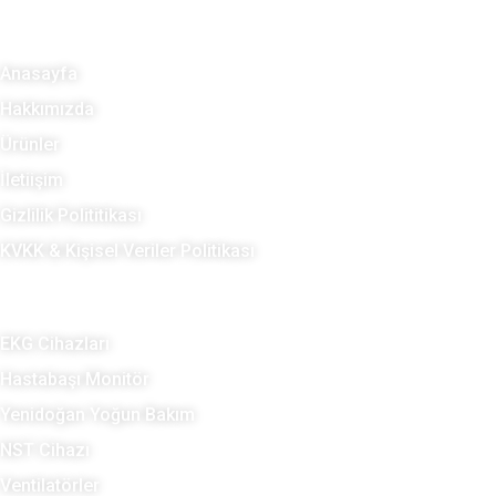
Site Haritası
Anasayfa
Hakkımızda
Ürünler
İletiişim
Gizlilik Polititikası
KVKK & Kişisel Veriler Politikası
Kategoriler
EKG Cihazları
Hastabaşı Monitör
Yenidoğan Yoğun Bakım
NST Cihazı
Ventilatörler