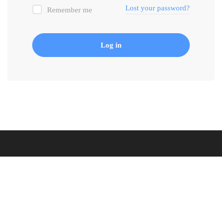
Lost your password?
Remember me
Log in
SIDAR TIBBİ CİHAZLAR
Tıbbi teknoloji satış, servis ve güvence altında.